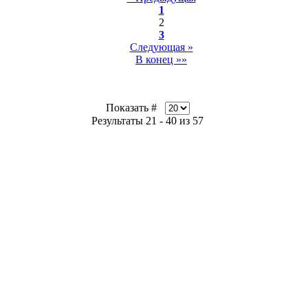
1
2
3
Следующая »
В конец »»
Показать #
Результаты 21 - 40 из 57